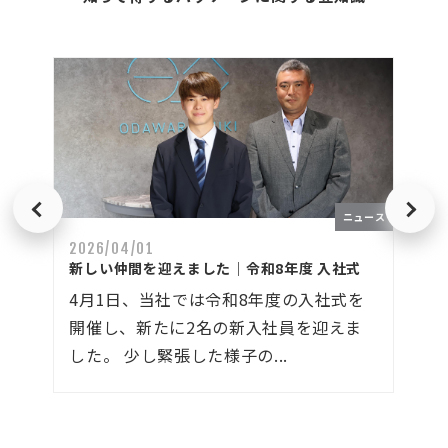
Previous
Next
例紹介
ニュース
2026/04/01
20
用段
新しい仲間を迎えました｜令和8年度 入社式
C
ル
4月1日、当社では令和8年度の入社式を
田
業
開催し、新たに2名の新入社員を迎えま
―
実
した。 少し緊張した様子の...
小
小